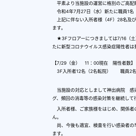
平素より当施設の運営に格別のご高配
令和4年7月27日（水）新たに職員1名
上記に伴ない入所者様（4F）28名及び
ます。
★3Fフロアーにつきましては7/16（土
たに新型コロナウイルス感染症陽性者は
【7/29（金） 11：00現在 陽性者数】
3F入所者12名（2名転院） 職員2名（
当施設の対応としまして神出病院 感染
グ、頻回の消毒等の感染対策を継続して
入所者様、ご家族様をはじめ、関係者
ん。
尚、今後も適宜、検査を行い感染者の早
ます。