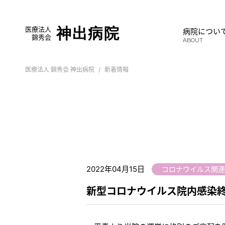
医療法人
神出病院
病院につい
錦秀会
ABOUT
医療法人 錦秀会 神出病院
新着情報
2022年04月15日
コロナウイルス関連
新型コロナウイルス院内感染