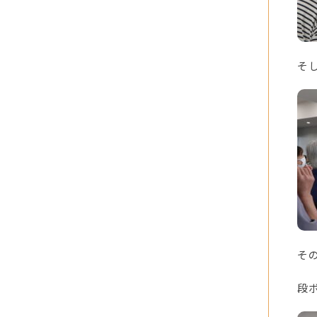
そ
そ
段