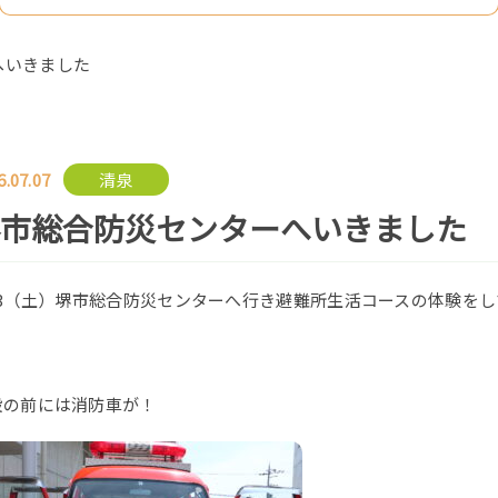
へいきました
6.07.07
清泉
堺市総合防災センターへいきました
/13（土）堺市総合防災センターへ行き避難所生活コースの体験を
設の前には消防車が！