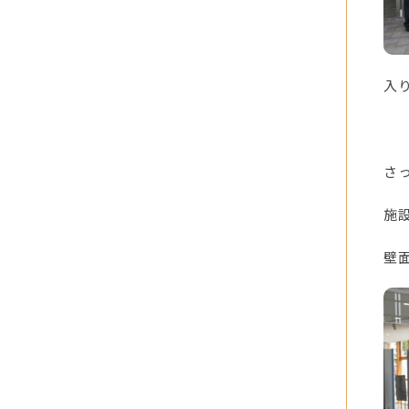
入
さ
施
壁