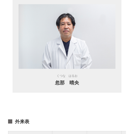
くつな はるお
忽那 晴央
外来表