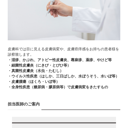
皮膚科では目に見える皮膚病変や、皮膚癌痒感をお持ちの患者様を
診察致します。
・湿疹、かぶれ、アトピー性皮膚炎、蕁麻疹、薬疹、やけど等
・細菌性皮膚炎（にきび・とびひ等）
・真菌性皮膚炎（水虫・たむし）
・ウイルス性疾患（はしか、三日ばしか、水ぼうそう、水いぼ等）
・皮膚腫瘍（ほくろ・いぼ等）
・全身性疾患（糖尿病・膠原病等）で皮膚病変をきたすもの
担当医師のご案内