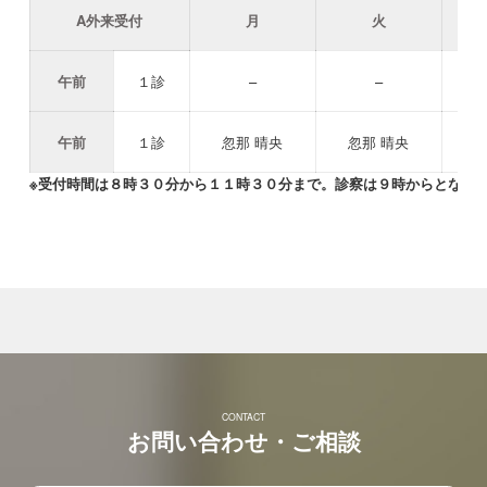
A外来受付
月
火
午前
１診
–
–
午前
１診
忽那 晴央
忽那 晴央
※受付時間は８時３０分から１１時３０分まで。診察は９時からとなり
CONTACT
お問い合わせ・ご相談